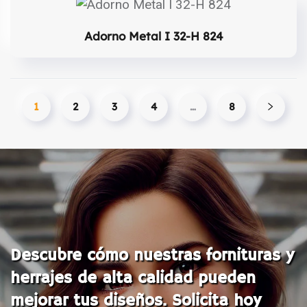
Adorno Metal I 32-H 824
1
2
3
4
…
8
Descubre cómo nuestras fornituras y
herrajes de alta calidad pueden
mejorar tus diseños. Solicita hoy